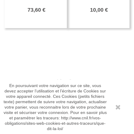
73,60 €
10,00 €
Informations
En poursuivant votre navigation sur ce site, vous
devez accepter l’utilisation et l'écriture de Cookies sur
votre appareil connecté. Ces Cookies (petits fichiers
VOTRE COMPTE
texte) permettent de suivre votre navigation, actualiser
votre panier, vous reconnaitre lors de votre prochaine
* Plus d'information sur le mode de livraison.
Livraison et paiement
visite et sécuriser votre connexion. Pour en savoir plus
et paramétrer les traceurs: http://www.cnil.fr/vos-
obligations/sites-web-cookies-et-autres-traceurs/que-
© 2026 - Association des Amis GRdistes
dit-la-loi/